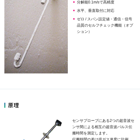
分解能0.1m/sで高精度
水平、垂直取付に対応
ゼロ / スパン設定値・通信・信号
品質のセルフチェック機能（オプ
ション）
原理
センサプローブにある2つの超音波セ
ンサ間による相互の超音波パルス伝
搬時間を測定します。
伝搬時間の差は排ガス速度に比例