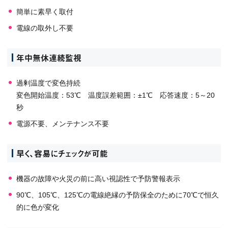
簡単に素早く取付
電線の取外し不要
年中無休連続監視
過剰温度で変色持続
変色開始温度：53℃ 温度誤差範囲：±1℃ 応答速度：5～20
秒
電源不要、メンテナンス不要
早く、容易にチェックが可能
機器の故障や火災の前に高い視認性で予防警報表示
90℃、105℃、125℃の電線絶縁の予防保全のために70℃で恒久
的に色が変化