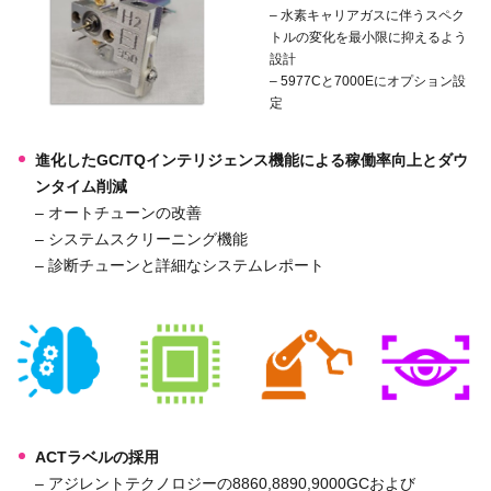
– 水素キャリアガスに伴うスペク
トルの変化を最小限に抑えるよう
設計
– 5977Cと7000Eにオプション設
定
進化したGC/TQインテリジェンス機能による稼働率向上とダウ
ンタイム削減
– オートチューンの改善
– システムスクリーニング機能
– 診断チューンと詳細なシステムレポート
ACTラベルの採用
– アジレントテクノロジーの8860,8890,9000GCおよび