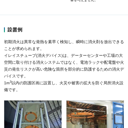
響を与えません。
設置例
初期消火は異常な発熱を素早く検知し、瞬時に消火剤を放出できる
ことが求められます。
イレイスチューブ(消火デバイス)は、データーセンターや工場の大
空間に取り付ける消火システムではなく、電池ラックや配電盤や火
災の発生リスクが高い危険な箇所を部分的に防護するための消火デ
バイスです。
3
1m
以内の防護区画に設置し、火災や被害の拡大を防ぐ局所消火設
備です。