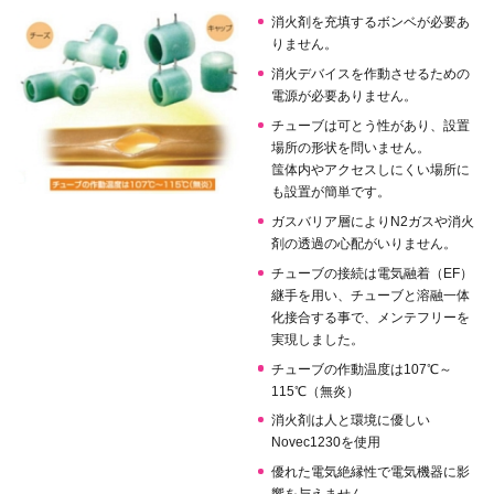
消火剤を充填するボンベが必要あ
りません。
消火デバイスを作動させるための
電源が必要ありません。
チューブは可とう性があり、設置
場所の形状を問いません。
筺体内やアクセスしにくい場所に
も設置が簡単です。
ガスバリア層によりN2ガスや消火
剤の透過の心配がいりません。
チューブの接続は電気融着（EF）
継手を用い、チューブと溶融一体
化接合する事で、メンテフリーを
実現しました。
チューブの作動温度は107℃～
115℃（無炎）
消火剤は人と環境に優しい
Novec1230を使用
優れた電気絶縁性で電気機器に影