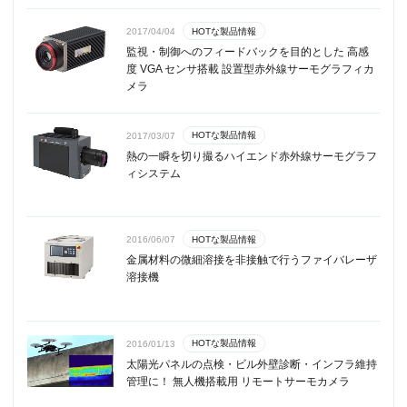
HOTな製品情報
2017/04/04
監視・制御へのフィードバックを目的とした 高感
度 VGA センサ搭載 設置型赤外線サーモグラフィカ
メラ
HOTな製品情報
2017/03/07
熱の一瞬を切り撮るハイエンド赤外線サーモグラフ
ィシステム
HOTな製品情報
2016/06/07
金属材料の微細溶接を非接触で行うファイバレーザ
溶接機
HOTな製品情報
2016/01/13
太陽光パネルの点検・ビル外壁診断・インフラ維持
管理に！ 無人機搭載用 リモートサーモカメラ