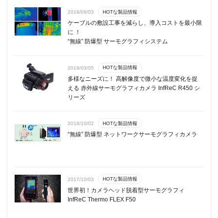
HOTな製品情報
2019/09/03
ケーブルの敷設工事を減らし、導入コストを最小限
に ！
“無線” 防爆型 サーモグラフィシステム
HOTな製品情報
2019/03/05
多様なニーズに！ 高解像度で微小な温度変化を捉
える 赤外線サーモグラフィカメラ InfReC R450 シ
リーズ
HOTな製品情報
2018/10/02
“無線” 防爆型 ネットワークサーモグラフィカメラ
HOTな製品情報
2017/10/03
世界初！カメラヘッド脱着型サーモグラフィ
InfReC Thermo FLEX F50