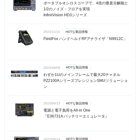
ポータブルオシロスコープで、4倍の垂直分解能と
1/2のノイズ・フロアを実現
InfiniiVision HD3シリーズ
HOTな製品情報
2023/11/14
FieldFox ハンドヘルドRFアナライザ「N9912C」
HOTな製品情報
2023/08/08
わずか1Uのメインフレームで最大20チャネル
PZ2100AシリーズプレシジョンSMUソリューショ
ン
HOTな製品情報
2023/06/13
電源と電子負荷をAll-in One
『E36731A バッテリーエミュレータ』
HOTな製品情報
2022/06/14