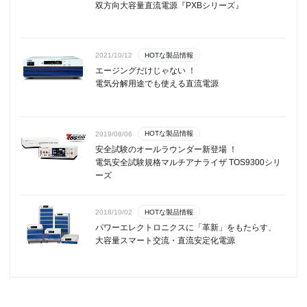
双方向大容量直流電源『PXBシリーズ』
HOTな製品情報
2021/10/12
エージングだけじゃない ！
電気分解用途でも使える直流電源
HOTな製品情報
2019/08/06
安全試験のオールラウンダー新登場 ！
電気安全試験規格マルチアナライザ TOS9300シリ
ーズ
HOTな製品情報
2018/10/02
パワーエレクトロニクスに「革新」をもたらす、
大容量スマート交流・直流安定化電源