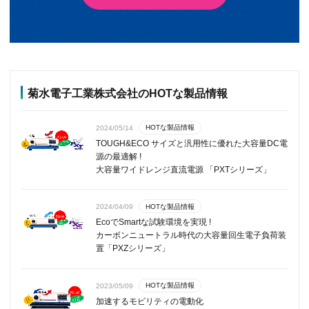
菊水電子工業株式会社のHOTな製品情報
HOTな製品情報
2024/05/14
TOUGH&ECO サイズと汎用性に優れた大容量DC電
源の最適解 !
大容量ワイドレンジ直流電源 「PXTシリーズ」
HOTな製品情報
2024/04/09
EcoでSmartな試験環境を実現 !
カーボンニュートラル時代の大容量回生電子負荷装
置「PXZシリーズ」
HOTな製品情報
2023/05/09
加速するモビリティの電動化