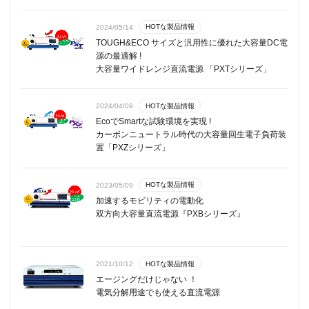
HOTな製品情報
2024/05/14
TOUGH&ECO サイズと汎用性に優れた大容量DC電
源の最適解 !
大容量ワイドレンジ直流電源 「PXTシリーズ」
HOTな製品情報
2024/04/09
EcoでSmartな試験環境を実現 !
カーボンニュートラル時代の大容量回生電子負荷装
置「PXZシリーズ」
HOTな製品情報
2023/05/09
加速するモビリティの電動化
双方向大容量直流電源『PXBシリーズ』
HOTな製品情報
2021/10/12
エージングだけじゃない ！
電気分解用途でも使える直流電源