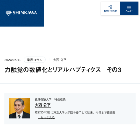
メニュー
お問い合わせ
2024/06/11
業界コラム
大西 公平
力触覚の数値化とリアルハプティクス その3
慶應義塾大学 特任教授
大西 公平
昭和55年3月に東京大学大学院を修了して以来、今日まで慶應義
...もっと見る