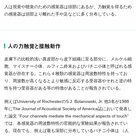
人は視覚や聴覚のための感覚器は頭部にあるが、力触覚を得るため
の感覚器は頭部より離れた手や足などに多く分布している。
人の力触覚と接触動作
皮膚下の比較的浅い真皮部から皮下組織に至る部分に、メルケル細
胞、マイスナー小体、ルフィニ終末およびパチニ小体と呼ばれる感
覚器が存在する。これら４種類の感覚器は周波数特性を持ってお
り、周波数が高くなるとより敏感に反応する受容器やそれと逆の特
性を持つ受容器がある等の特徴があることが報告されている。
例えばUniversity of RochesterのS.J. Bolanowski, Jr. 他3名が1988
年にThe Journal of Acoustical Society of America誌において発表し
た論文 “Four channels mediate the mechanical aspects of touch”
では、各感覚器の周波数特性の官能的な実験結果が報告されてい
る。現在でも、例えば最も深部に分布しているパチニ小体は （人