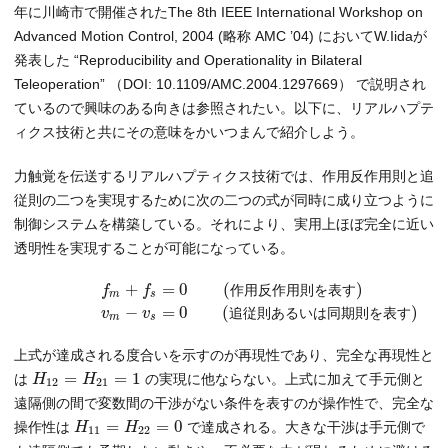
年に川崎市で開催されたThe 8th IEEE International Workshop on
Advanced Motion Control, 2004 (略称 AMC ’04) においてW.Iidaが
発表した “Reproducibility and Operationality in Bilateral
Teleoperation” （DOI: 10.1109/AMC.2004.1297669） で説明され
ているので興味のある向きは参照されたい。以下に、リアルハプテ
ィクス技術と共にその意味をかいつまんで紹介しよう。
力触覚を伝送するリアルハプティクス技術では、作用反作用則と追
従則の二つを実現するために次の二つの式が同時に成り立つように
制御システムを構築している。それにより、実用上ほぼ完全に近い
透明性を実現することが可能になっている。
+
=
0
(
)
f
f
作
用
反
作
用
則
を
表
す
m
s
−
=
0
(
)
v
v
追
従
則
あ
る
い
は
同
期
則
を
表
す
m
s
上式が達成される度合いを示すのが再現性であり、完全な再現性と
=
=
1
は
の実現に他ならない。上式に加えて手元側と
H
H
12
21
遠隔側の間で変数間の干渉がない条件を表すのが操作性で、完全な
=
=
0
操作性は
で達成される。大きな干渉は手元側で
H
H
11
22