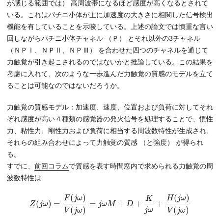
が感じる範囲では） 高周波帯になるほど感度が高くなるとされて
いる。これはパチニ小体が主に加速度の大きさに相関した信号検出
機能を有していることを示唆している。上述の論文では慎重な言い
回しながらパチニ小体チャネル （Ｐ） とそれ以外の3チャネル
（ＮＰⅠ、ＮＰⅡ、ＮＰⅢ） を合わせた四つのチャネルを通じて
力触覚が引き起こされるのではないかと推論している。この結果を
考慮に入れて、次のような一歩進んだ力触覚の質感のモデルを立て
ることは可能なのではないだろうか。
力触覚の質感モデル：加速度、速度、位置および負荷に対してそれ
ぞれ感度が高い４種類の感覚器の発火信号を処理することで、慣性
力、粘性力、剛性力および負荷に相当する周波数特性が生成され、
それらの組み合わせによって力触覚の質感 （と強度） が得られ
る。
すでに、
前回コラム
で質感を表す時間窓内で求められる力触覚の周
波数特性は
(
)
(
)
F
j
ω
H
j
ω
K
(
)
=
=
+
+
+
Z
j
ω
j
ω
M
D
(
)
(
)
j
ω
V
j
ω
V
j
ω