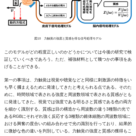
図10 力触覚の強度と質感を得る信号処理モデル
このモデルがどの程度正しいのかどうかについては今後の研究で検
証していくべきであろう。ただ、補強材料として幾つかの事項をあ
げることができる。
第一の事項は、力触覚は視覚や聴覚などと同様に刺激源の特徴をい
ち早く摑まえるために発達してきたと考えられる点である。そのた
めに、時間領域で表される強度と周波数領域で表される質感がとも
に発達してきた。視覚では強度である明るさと質感である色の両方
を細かく識別する。質感は目の構造から周波数の違う3種類の光で
あるRGBにそれぞれ強く反応する3種類の錐体細胞の周波数領域に
おける興奮の度合いの組み合わせで光の識別を行っており、結果的
に微妙な色の違いを判別している。力触覚の強度と質感の獲得もこ