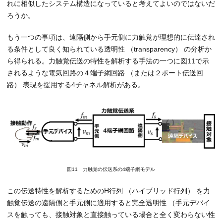
れに相似したシステム構造になっていると考えてよいのではないだ
ろうか。
もう一つの事項は、遠隔側から手元側に力触覚が理想的に伝達され
る条件として良く知られている透明性 （transparency） の分析か
ら得られる。力触覚伝送の特性を解析する手法の一つに図11で示
されるような電気回路の４端子網回路 （または２ポート伝送回
路） 表現を援用する4チャネル解析がある。
図11 力触覚の伝送系の4端子網モデル
この伝送特性を解析するためのH行列 （ハイブリッド行列） を力
触覚伝送の遠隔側と手元側に適用すると完全透明性 （手元デバイ
スを触っても、接触対象と直接触っている場合と全く変わらない性