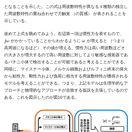
となることを示した。この式は周波数特性が異なる４種類の独立し
た周波数特性の重ね合わせで力触覚 （の質感） が表されることを
示している。
改めて上式を眺めてみよう。右辺第一項は慣性力を表すもので、
がかかっていることからわかるように
が増えると （つまり
j
ω
ω
高周波になるほど） その値が増える。慣性力は高い周波数ほどそ
の大きさが増大するので高い周波数に対してより敏感な感覚器であ
るパチニ小体で検出することが可能であると考えることができる。
同様に、マイスナー小体、メルケル細胞およびルフィニ終末の発火
から粘性力、剛性力および負荷に相当する周波数特性が獲得される
モデルを考えることができる。つまり、上記モデルは生理学的なア
プローチと物理的なアプローチが合致する仮説を主張しているので
ある。これを図示したのが図10である。