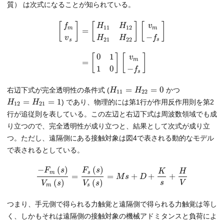
質） は次式になることが知られている。
[
]
[
]
[
]
f
v
H
H
11
12
m
m
=
−
f
H
H
v
21
22
s
s
0
1
[
]
[
]
v
m
=
−
1
0
f
s
=
=
0
右辺下式が完全透明性の条件式 (
かつ
H
H
11
22
=
=
1
) であり、物理的には第1行が作用反作用則を第2
H
H
12
21
行が追従則を表している。この左辺と右辺下式は周波数領域でも成
り立つので、完全透明性が成り立つと、結果として次式が成り立
つ。ただし、遠隔側にある接触対象は図4で表される動的なモデル
で表されるとしている。
−
(
)
(
)
F
s
F
s
K
H
m
s
=
=
+
+
+
M
s
D
(
)
(
)
s
V
V
s
V
s
m
s
つまり、手元側で得られる力触覚と遠隔側で得られる力触覚は等し
く、しかもそれは遠隔側の接触対象の機械アドミタンスと負荷によ