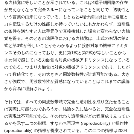
る力触覚に等しいことが示されている。これは4端子網回路の存在
が見えなくなって完全スルーになっていることと同じで、透明性と
いう言葉の由来になっている。もともと4端子網回路は単に速度と
力を伝送するだけの性能しか持っていないにもかかわらず、透明性
の条件を満たすと人は手元側で直接接触した場合と変わらない力触
覚を得る。そのときの遠隔側における力触覚は、上式の右辺の第2
式と第3式が等しいことからわかるように接触対象の機械アドミタ
ンスそのものになっており、更に第1式と第2式が等しいことから
手元側で感じている力触覚も対象の機械アドミタンスになっている
のである。つまり力触覚は対象の機械アドミタンスであり、したが
って数値化でき、その大きさと周波数特性が計算可能である。大き
さが強度で、周波数特性が質感になっていることはこれまでの議論
から容易に理解されよう。
それでは、すべての周波数帯域で完全な透明性を成り立たせること
は実際に可能なのであろうか。結論を先に述べると、完全な透明性
の実現は不可能である。その代わり透明性がどの程度成り立ってい
るかを示す二つの指標、すなわち再現性 (reproducibility) と操作性
(operationality) の指標が提案されている。この二つの指標は2004