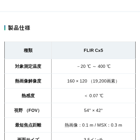
製品仕様
種類
FLIR Cx5
対象測定温度
－20 ℃ ～ 400 ℃
熱画像解像度
160 × 120 （19,200画素）
熱感度
＜ 0.07 ℃
視野 （FOV）
54° × 42°
最短焦点距離
熱画像：0.1 m / MSX：0.3 m
画面サイズ
3.5インチ