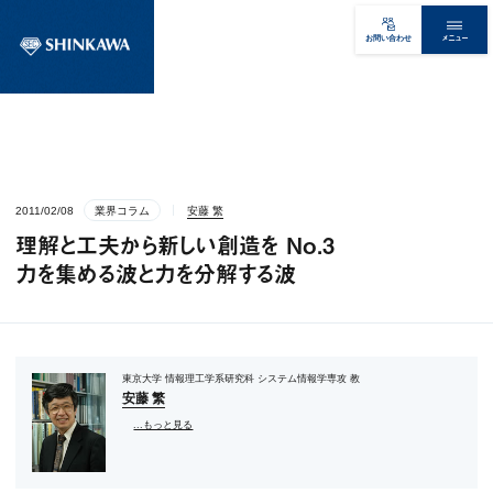
メニュー
お問い合わせ
2011/02/08
業界コラム
安藤 繁
理解と工夫から新しい創造を No.3
力を集める波と力を分解する波
東京大学 情報理工学系研究科 システム情報学専攻 教
安藤 繁
...もっと見る