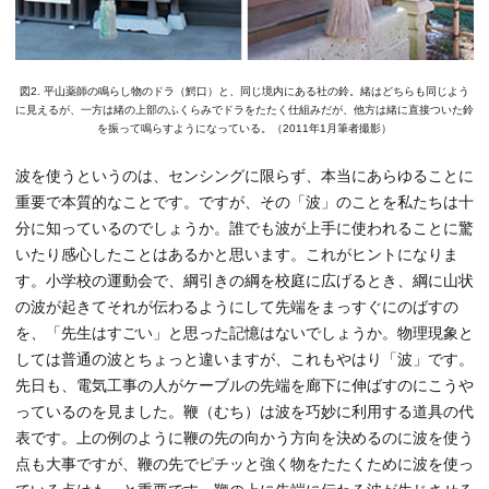
図2. 平山薬師の鳴らし物のドラ（鰐口）と、同じ境内にある社の鈴。緒はどちらも同じよう
に見えるが、一方は緒の上部のふくらみでドラをたたく仕組みだが、他方は緒に直接ついた鈴
を振って鳴らすようになっている。（2011年1月筆者撮影）
波を使うというのは、センシングに限らず、本当にあらゆることに
重要で本質的なことです。ですが、その「波」のことを私たちは十
分に知っているのでしょうか。誰でも波が上手に使われることに驚
いたり感心したことはあるかと思います。これがヒントになりま
す。小学校の運動会で、綱引きの綱を校庭に広げるとき、綱に山状
の波が起きてそれが伝わるようにして先端をまっすぐにのばすの
を、「先生はすごい」と思った記憶はないでしょうか。物理現象と
しては普通の波とちょっと違いますが、これもやはり「波」です。
先日も、電気工事の人がケーブルの先端を廊下に伸ばすのにこうや
っているのを見ました。鞭（むち）は波を巧妙に利用する道具の代
表です。上の例のように鞭の先の向かう方向を決めるのに波を使う
点も大事ですが、鞭の先でピチッと強く物をたたくために波を使っ