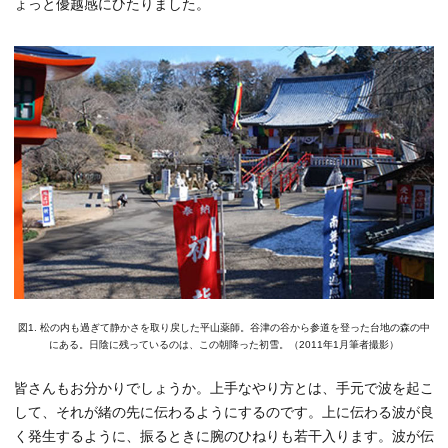
ょっと優越感にひたりました。
図1. 松の内も過ぎて静かさを取り戻した平山薬師。谷津の谷から参道を登った台地の森の中
にある。日陰に残っているのは、この朝降った初雪。（2011年1月筆者撮影）
皆さんもお分かりでしょうか。上手なやり方とは、手元で波を起こ
して、それが緒の先に伝わるようにするのです。上に伝わる波が良
く発生するように、振るときに腕のひねりも若干入ります。波が伝