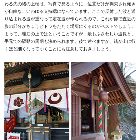
わる先の緒の上端は、写真で見るように、位置だけが拘束され傾き
が自由な、いわゆる支持端になっています。ここで反射した波と送
り込まれる波が重なって定在波が作られるので、これが節で直近の
腹の部分がちょうどドラをたたく場所にくるのがベストでしょう。
よって、理屈の上ではということですが、最もふさわしい波長と、
手元での駆動の周期も決められます。後で述べますが、緒が上に行
くほど細くなってゆくことにも注意しておきましょう。