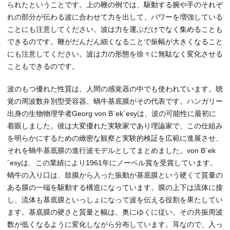
られたということです。上の鞭の例では、駆動する腕や手のそれぞ
れの部分が伝わる波に合わせて力を出して、パワーを増強している
ことにも注意してください。波は力を運ぶだけでなく集めることも
できるのです。鞭がだんだん細くなることで振幅が大きくなること
にも注意してください。波は力の形態を徐々に無駄なく変化させる
こともできるのです。
波のもつ優れた性質は、人間の感覚器の中でも使われています。聴
覚の周波数弁別型受容器、蝸牛基底膜がその代表です。ハンガリー
出身の生物物理学者Georg von B´ek´esyは、波の可能性に最初に
着眼しました。彼は大変優れた実験家であり理論家で、この仕組み
を明らかにするための緻密な観察と実験的検証を広範に進展させ、
それを蝸牛基底膜の進行波モデルとしてまとめました。von B´ek
´esyは、この業績により1961年にノーベル賞を受賞しています。
蝸牛の入り口は、鼓膜から入った振動が基底膜という硬くて質量の
ある膜の一端を駆動する構造になっています。膜の上下は流体に接
し、流体も基底膜といっしょになって波を伝える役割を果たしてい
ます。基底膜の硬さと質量と幅は、奥にゆくに従い、その共振周波
数が低くなるように変化しながら分布しています。耳なので、入っ