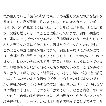
私の住んでいる千葉市の郊外でも、いつも通りのおだやかな新年を
迎えました。私が千葉に住むようになったのは20年ちょっと前。
谷津（やつ）の風景（うねうねとした台地に広がる森と谷に広がる
水田の繰り返し）が、そこここに広がっています。例年、初詣に
は、家のすぐそばの小さな神社と、平山薬師というこのあたりでは
わりと有名なお寺にでかけます。昔はそうでもなかったのですが、
このところ急速に住宅が増えてきて、初詣もかなりにぎやかにな
り、参拝も長い行列ができるようになりました。お寺なので、鈴で
はなく、長い緒の先にあるドラ（鰐口）を鳴らすようになっていま
す。順番待ちをしながら前の人たちを眺めていると、これが鈴のよ
うにはうまく鳴らせなくて皆苦労しています。緒の上端に近い部分
のふくらんだ玉のような部分でドラの中心をたたけばよいのです
が、神社の鈴のようにゆするのでは、緒が傾いたりドラがゆれるだ
けで音は出ません。「そのやり方は違うな～」などと内心にやにや
しながら、自分の番が来たときは、私の思うやりかたでひょいっと
緒を操作し、「ボーン」と心地よい響きで鳴らすことができて、ち