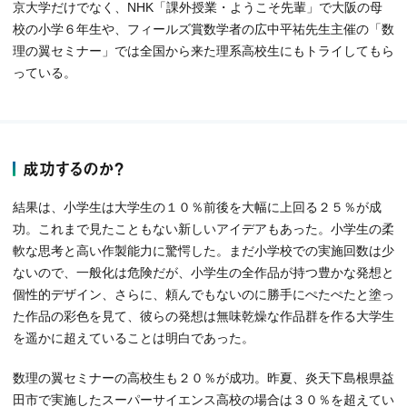
京大学だけでなく、NHK「課外授業・ようこそ先輩」で大阪の母
校の小学６年生や、フィールズ賞数学者の広中平祐先生主催の「数
理の翼セミナー」では全国から来た理系高校生にもトライしてもら
っている。
成功するのか？
結果は、小学生は大学生の１０％前後を大幅に上回る２５％が成
功。これまで見たこともない新しいアイデアもあった。小学生の柔
軟な思考と高い作製能力に驚愕した。まだ小学校での実施回数は少
ないので、一般化は危険だが、小学生の全作品が持つ豊かな発想と
個性的デザイン、さらに、頼んでもないのに勝手にぺたぺたと塗っ
た作品の彩色を見て、彼らの発想は無味乾燥な作品群を作る大学生
を遥かに超えていることは明白であった。
数理の翼セミナーの高校生も２０％が成功。昨夏、炎天下島根県益
田市で実施したスーパーサイエンス高校の場合は３０％を超えてい