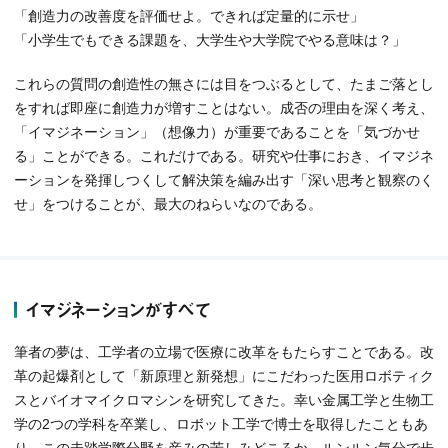
「創造力の改善度を評価せよ。できれば定量的に示せ」
「小学生でもできる課題を、大学生や大学院でやる意味は？」
これらの質問の創造性の無さには目をつぶるとして、たまご落とし
をすれば即座に創造力が増すことはない。成否の理由を深く考え、
「イマジネーション」（想像力）が重要であることを「気づかせ
る」ことができる。これだけである。研究や仕事におき、イマジネ
ーションを発揮しつくして解決策を編み出す「深い思考と観察のく
せ」をつけることが、最大のねらいなのである。
イマジネーションがすべて
筆者の夢は、工学者の立場で医療に改革をもたらすことである。改
革の起爆剤として「新原理と新発想」にこだわった医用ロボティク
スとバイオマイクロマシンを研究してきた。幸い金属工学と生物工
学の2つの学科を卒業し、ロボット工学で博士を取得したこともあ
り、この未踏学際分野を産みの苦しみどころか、ルンルン気分で歩