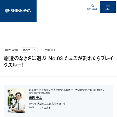
メニュー
お問い合わせ
2012/04/10
業界コラム
生田 幸士
創造のなぎさに遊ぶ No.03 たまごが割れたらブレイ
クスルー！
東京大学 名誉教授 / 名古屋大学 名誉教授 / 大阪大学 医学部 招聘教授 /
立命館大学研究教授
生田 幸士
1972年 大阪府立住吉高等学校 卒
1977
...もっと見る