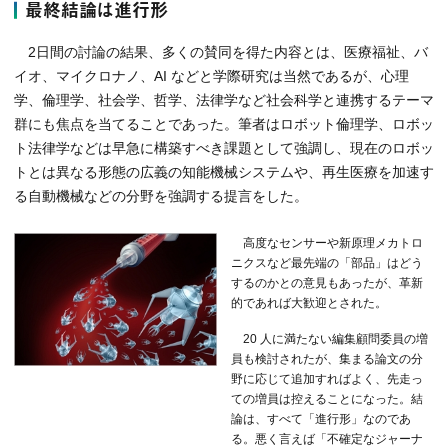
最終結論は進行形
2日間の討論の結果、多くの賛同を得た内容とは、医療福祉、バ
イオ、マイクロナノ、AI などと学際研究は当然であるが、心理
学、倫理学、社会学、哲学、法律学など社会科学と連携するテーマ
群にも焦点を当てることであった。筆者はロボット倫理学、ロボッ
ト法律学などは早急に構築すべき課題として強調し、現在のロボッ
トとは異なる形態の広義の知能機械システムや、再生医療を加速す
る自動機械などの分野を強調する提言をした。
高度なセンサーや新原理メカトロ
ニクスなど最先端の「部品」はどう
するのかとの意見もあったが、革新
的であれば大歓迎とされた。
20 人に満たない編集顧問委員の増
員も検討されたが、集まる論文の分
野に応じて追加すればよく、先走っ
ての増員は控えることになった。結
論は、すべて「進行形」なのであ
る。悪く言えば「不確定なジャーナ