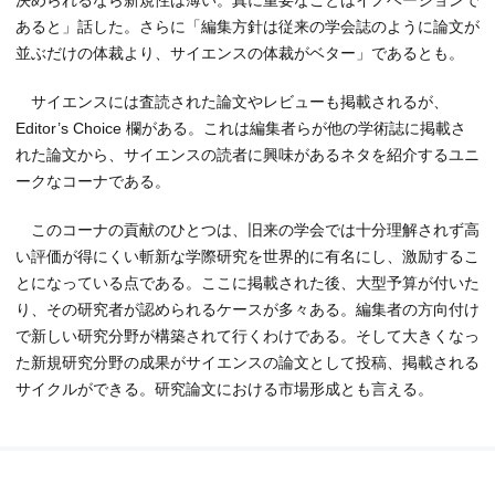
決められるなら新規性は薄い。真に重要なことはイノベーションで
あると」話した。さらに「編集方針は従来の学会誌のように論文が
並ぶだけの体裁より、サイエンスの体裁がベター」であるとも。
サイエンスには査読された論文やレビューも掲載されるが、
Editor’s Choice 欄がある。これは編集者らが他の学術誌に掲載さ
れた論文から、サイエンスの読者に興味があるネタを紹介するユニ
ークなコーナである。
このコーナの貢献のひとつは、旧来の学会では十分理解されず高
い評価が得にくい斬新な学際研究を世界的に有名にし、激励するこ
とになっている点である。ここに掲載された後、大型予算が付いた
り、その研究者が認められるケースが多々ある。編集者の方向付け
で新しい研究分野が構築されて行くわけである。そして大きくなっ
た新規研究分野の成果がサイエンスの論文として投稿、掲載される
サイクルができる。研究論文における市場形成とも言える。