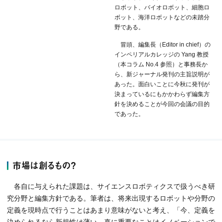
ロボット、バイオロボット、細胞ロ
ボット、海洋ロボットなどの未踏分
野である。
冒頭、編集長（Editor in chief）の
インペリアルカレッジの Yang 教授
（本コラム No.4 参照）と事務長か
ら、新ジャーナル発刊の主旨説明が
あった。面白いことに今秋に発刊が
決まっているにもかかわらず編集方
針を決めることが今回の会議の目的
であった。
市場は創るもの？
各自に与えられた課題は、サイエンスロボティクスで扱うべき研
究分野と編集方針である。筆者は、将来出現するロボットや分野の
定義を現時点で行うことはあまり意味がないと考え、「今、定義を