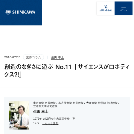
メニュー
お問い合わせ
2016/07/05
業界コラム
生田 幸士
創造のなぎさに遊ぶ No.11 「サイエンスがロボティ
クス？！」
東京大学 名誉教授 / 名古屋大学 名誉教授 / 大阪大学 医学部 招聘教授 /
立命館大学研究教授
生田 幸士
1972年 大阪府立住吉高等学校 卒
1977
...もっと見る