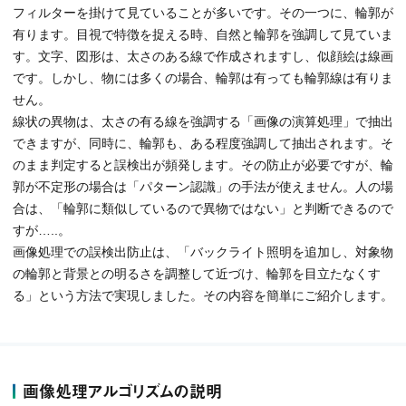
フィルターを掛けて見ていることが多いです。その一つに、輪郭が
有ります。目視で特徴を捉える時、自然と輪郭を強調して見ていま
す。文字、図形は、太さのある線で作成されますし、似顔絵は線画
です。しかし、物には多くの場合、輪郭は有っても輪郭線は有りま
せん。
線状の異物は、太さの有る線を強調する「画像の演算処理」で抽出
できますが、同時に、輪郭も、ある程度強調して抽出されます。そ
のまま判定すると誤検出が頻発します。その防止が必要ですが、輪
郭が不定形の場合は「パターン認識」の手法が使えません。人の場
合は、「輪郭に類似しているので異物ではない」と判断できるので
すが…..。
画像処理での誤検出防止は、「バックライト照明を追加し、対象物
の輪郭と背景との明るさを調整して近づけ、輪郭を目立たなくす
る」という方法で実現しました。その内容を簡単にご紹介します。
画像処理アルゴリズムの説明