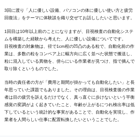
3回に渡り「人に優しい設備、パソコンの体に優しい使い方と疲労
回復法」をテーマに体験談を織り交ぜてお話ししたいと思います。
1回目は10年以上前のことになりますが、目視検査の自動化システ
ムを構築した経験から考えた、人に優しい設備についてです。
目視検査の対象物は、径で1cm程の凹凸のある粒で、自動化前の作
業は、多数の粒をコンベア上に幅方向に広く並べた状態で搬送し、
粒に混入している異物を、傍らにいる作業者が見つけ、指で摘んで
取り除くというものでした。
当時の責任者の方が「費用と期間が掛かっても自動化したい」と長
年思っていた課題でもありました。その理由は、目視検査後の作業
者は目の疲労を訴えるだけでなく、真っ直ぐに歩けないという平衡
感覚の変調がよく起きていたこと、年齢が上がるにつれ検出率は低
下しているという統計的な事実があることで、自動化を実現し、作
業者を人間らしい仕事に配置転換したいということでした。