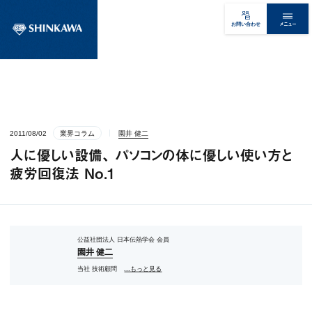
メニュー
お問い合わせ
2011/08/02
業界コラム
園井 健二
人に優しい設備、 パソコンの体に優しい使い方と
疲労回復法 No.1
公益社団法人 日本伝熱学会 会員
園井 健二
当社 技術顧問
...もっと見る