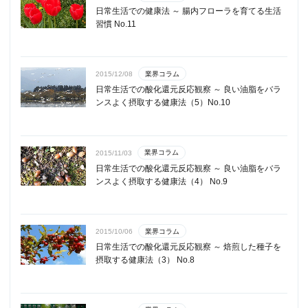
日常生活での健康法 ～ 腸内フローラを育てる生活
習慣 No.11
業界コラム
2015/12/08
日常生活での酸化還元反応観察 ～ 良い油脂をバラ
ンスよく摂取する健康法（5）No.10
業界コラム
2015/11/03
日常生活での酸化還元反応観察 ～ 良い油脂をバラ
ンスよく摂取する健康法（4） No.9
業界コラム
2015/10/06
日常生活での酸化還元反応観察 ～ 焙煎した種子を
摂取する健康法（3） No.8