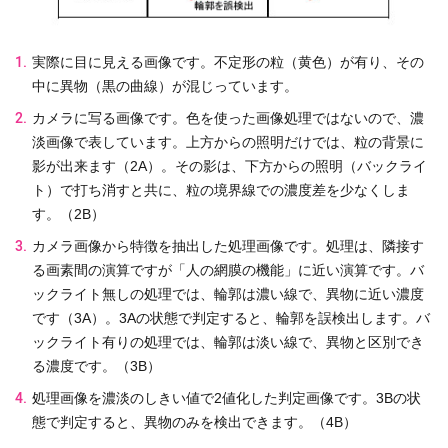
実際に目に見える画像です。不定形の粒（黄色）が有り、その
中に異物（黒の曲線）が混じっています。
カメラに写る画像です。色を使った画像処理ではないので、濃
淡画像で表しています。上方からの照明だけでは、粒の背景に
影が出来ます（2A）。その影は、下方からの照明（バックライ
ト）で打ち消すと共に、粒の境界線での濃度差を少なくしま
す。（2B）
カメラ画像から特徴を抽出した処理画像です。処理は、隣接す
る画素間の演算ですが「人の網膜の機能」に近い演算です。バ
ックライト無しの処理では、輪郭は濃い線で、異物に近い濃度
です（3A）。3Aの状態で判定すると、輪郭を誤検出します。バ
ックライト有りの処理では、輪郭は淡い線で、異物と区別でき
る濃度です。（3B）
処理画像を濃淡のしきい値で2値化した判定画像です。3Bの状
態で判定すると、異物のみを検出できます。（4B）