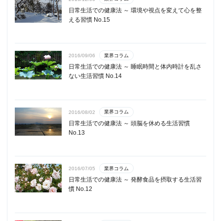
日常生活での健康法 ～ 環境や視点を変えて心を整
える習慣 No.15
業界コラム
2016/09/06
日常生活での健康法 ～ 睡眠時間と体内時計を乱さ
ない生活習慣 No.14
業界コラム
2016/08/02
日常生活での健康法 ～ 頭脳を休める生活習慣
No.13
業界コラム
2016/07/05
日常生活での健康法 ～ 発酵食品を摂取する生活習
慣 No.12