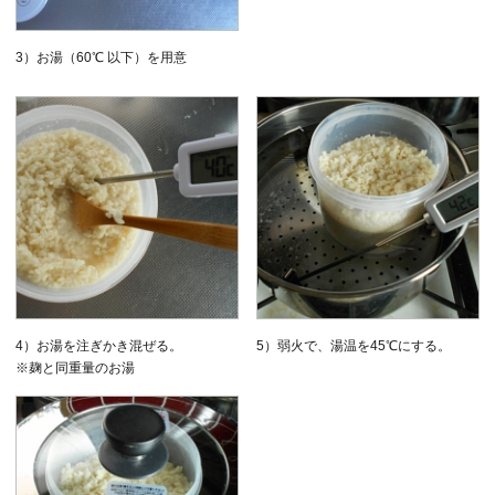
3）お湯（60℃ 以下）を用意
4）お湯を注ぎかき混ぜる。
5）弱火で、湯温を45℃にする。
※麹と同重量のお湯