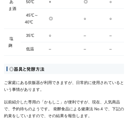
あ
50℃
×
◎
○
ま酒
45℃～
◎
○
○
40℃
35℃
○
–
–
塩
麹
低温
–
–
–
◎器具と発酵方法
ご家庭にある炊飯器が利用できますが、日常的に使用されていると
いう事情があります。
以前紹介した専用の「かもしこ」が便利ですが、現在、人気商品
で、予約待ちのようです。 発酵食品による健康法 No.4 で、下記の
約束をしていますので、その結果を報告します。