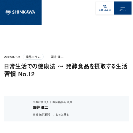
メニュー
お問い合わせ
2016/07/05
業界コラム
園井 健二
日常生活での健康法 ～ 発酵食品を摂取する生活
習慣 No.12
公益社団法人 日本伝熱学会 会員
園井 健二
当社 技術顧問
...もっと見る