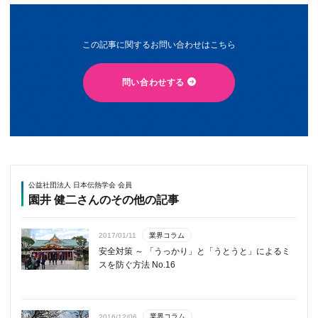
この記事に関するお問い合わせはこちら
問い合わせする
公益社団法人 日本伝熱学会 会員
園井 健二さんのその他の記事
業界コラム
2017/01/11
安全対策 ～ 「うっかり」と「うとうと」によるミ
スを防ぐ方法 No.16
業界コラム
2016/12/06