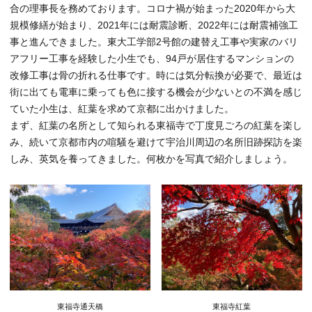
合の理事長を務めております。コロナ禍が始まった2020年から大
規模修繕が始まり、2021年には耐震診断、2022年には耐震補強工
事と進んできました。東大工学部2号館の建替え工事や実家のバリ
アフリー工事を経験した小生でも、94戸が居住するマンションの
改修工事は骨の折れる仕事です。時には気分転換が必要で、最近は
街に出ても電車に乗っても色に接する機会が少ないとの不満を感じ
ていた小生は、紅葉を求めて京都に出かけました。
まず、紅葉の名所として知られる東福寺で丁度見ごろの紅葉を楽し
み、続いて京都市内の喧騒を避けて宇治川周辺の名所旧跡探訪を楽
しみ、英気を養ってきました。何枚かを写真で紹介しましょう。
東福寺通天橋
東福寺紅葉