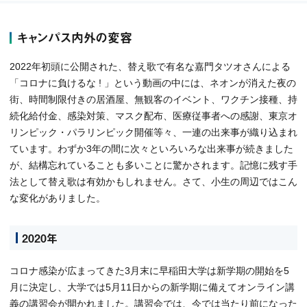
キャンパス内外の変容
2022年初頭に公開された、替え歌で有名な嘉門タツオさんによる
「コロナに負けるな ! 」という動画の中には、ネオンが消えた夜の
街、時間制限付きの居酒屋、無観客のイベント、ワクチン接種、持
続化給付金、感染対策、マスク配布、医療従事者への感謝、東京オ
リンピック・パラリンピック開催等々、一連の出来事が織り込まれ
ています。わずか3年の間に次々といろいろな出来事が続きました
が、結構忘れていることも多いことに驚かされます。記憶に残す手
法として替え歌は有効かもしれません。さて、小生の周辺ではこん
な変化がありました。
2020年
コロナ感染が広まってきた3月末に早稲田大学は新学期の開始を5
月に決定し、大学では5月11日からの新学期に備えてオンライン講
義の講習会が開かれました。講習会では、今では当たり前になった