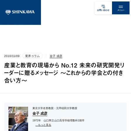
メニュー
お問い合わせ
2010/11/09
業界コラム
金子 成彦
産業と教育の現場から No.12 未来の研究開発リ
ーダーに贈るメッセージ ～これからの学会との付き
合い方～
東京大学名誉教授・元早稲田大学教授
金子 成彦
1972年 山口県立山口高等学校理数科1期卒
...もっと見る