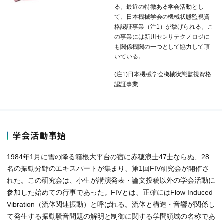
る。最近の特徴ある学会活動とし
て、日本機械学会の機械状態監視資
格認証事業（注1）が挙げられる。こ
の事業には新川センサテクノロジに
も関係機関の一つとして協力して頂
いている。
(注1)日本機械学会機械状態監視資格
認証事業
学会活動事始
1984年1月に雪の降る箱根大平台の宿に赤穂浪士47士ならぬ、28
名の振動分野のエキスパートが集まり、第1回FIV研究会が開催さ
れた。この研究会は、小生が講演発表・論文投稿以外の学会活動に
参加した始めての行事であった。FIVとは、正確にはFlow Induced
Vibration（流体関連振動）と呼ばれる。流体と構造・音響が関係し
て発生する振動騒音問題の解明と制御に関する学問領域の名称であ