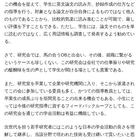
この機会を捉えて、学生に英文論文の読み方、抄録作成の仕方など
の指導を行う。対象となる論文が自分自身によるものではなく他人
のものであることから、比較的気楽に読み進むことが可能で、厳し
い評価を下すこともできる。ただし、学生には、論文そのものを単
に読むのではなく、広く周辺情報も調査して発表するよう勧めてい
る。
さて、研究会では、馬の合うOBと出会い、その後、就職に繋がる
というケースも珍しくない。この研究会は会社での仕事振りや研究
の醍醐味を生の声として学生が聞ける場としても貴重である。
また、研究室を卒業して企業や研究機関に入り、そこから派遣され
てこの会に参加している委員も多く、かつての指導教員としては、
卒業生の成長ぶりを垣間見ることの出来る機会でもある。小生にと
っては今後の研究指導に資するフィードバックループとしても、こ
の研究会を通じての学会活動は有益に機能している。
次世代を担う若手研究者にはこのような日本の学会活動の良さを理
解して継承し、当該分野で培われた技術も受け継いで貰いたいと思