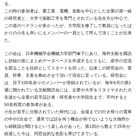
る。
この時の参加者は、重工業、電機、造船を中心とした企業の第一線
の研究者と、大学で振動工学を専門とされている先生方が中心で、
この道のベテランが多かったが、大学院を修了して教員になったば
かりの小生も幸いにもメンバーの一員として呼んで頂くことが出来
た。
この会は、日本機械学会機械力学部門傘下にあり、海外文献を購読
し抄録の形にまとめデータベースを作成するとともに、産学の交流
を図ることを目的としてスタートを切った。以来この研究会の、委
員、幹事、主査を務めさせて頂いて現在に至っている。研究会に
は、目下100名余りのメンバーが登録されているが、毎年6月の第1
週に開かれている文献購読会には、企業や大学をリタイヤされた大
先達から企業の若手設計者・研究者や大学院生まで、平均すると
50名程度の参加者がある。
小生が若手に分類されていた時代には、会場までの行き帰りの電車
の中や2次会で、通常では話を伺う機会が持てないような大御所か
ら経験談が聞けるという楽しみがあった。第1回から数えて25年が
経過した今は、同窓会的な色彩も帯びてきている。