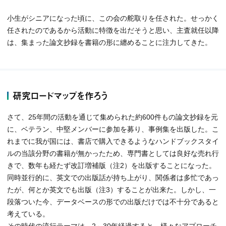
小生がシニアになった頃に、この会の舵取りを任された。せっかく
任されたのであるから活動に特徴を出だそうと思い、主査就任以降
は、集まった論文抄録を書籍の形に纏めることに注力してきた。
研究ロードマップを作ろう
さて、25年間の活動を通じて集められた約600件もの論文抄録を元
に、ベテラン、中堅メンバーに参加を募り、事例集を出版した。こ
れまでに我が国には、書店で購入できるようなハンドブックスタイ
ルの当該分野の書籍が無かったため、専門書としては良好な売れ行
きで、数年も経たず改訂増補版（注2）を出版することになった。
同時並行的に、英文での出版話が持ち上がり、関係者は多忙であっ
たが、何とか英文でも出版（注3）することが出来た。しかし、一
段落ついた今、データベースの形での出版だけでは不十分であると
考えている。
その時代の流行テーマは、2～30年経過すると、様々なアプローチ