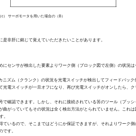
18（c） サーボモータを用いた場合の（B）
に是非肝に銘じて覚えていただきたいことがあります。
めにセンサが検出した要素よりワーク側（ブロック図で左側）の状況は
、メカニズム（クランク）の状況を光電スイッチが検出してフィードバック
て光電スイッチが一旦オフになり、再び光電スイッチがオンしたら、ク
号で確認できます。しかし、それに接続されている筈のツール（プッシ
曲がっていてもその状況は全く検出方法がとられていません。これは図 
 です。
得ているので、そこまではどうにか保証できますが、それよりワーク側
のです。