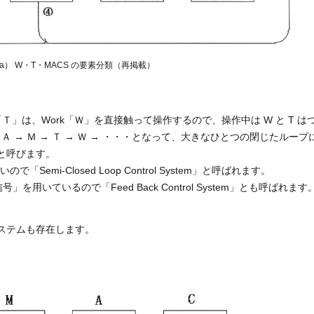
7（a） W・T・MACS の要素分類（再掲載）
ool「Ｔ」は、Work「Ｗ」を直接触って操作するので、操作中は W と T は
Ａ → Ｍ → Ｔ → Ｗ → ・・・となって、大きなひとつの閉じたループ
em」と呼びます。
mi-Closed Loop Control System」と呼ばれます。
用いているので「Feed Back Control System」とも呼ばれます
システムも存在します。