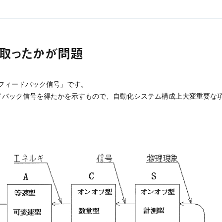
刊工業新聞社）、メカトロニクス技術認定試験教本（工業調査会）ほか多数
ら取ったかが問題
動化システムを W・T・MACS で表示・解析を提示（世界初）ほか多数
ギング理論「チェック機構と最適稼働率」が欧州年間論文大賞にノミネイトほか多
「フィードバック信号」です。
ードバック信号を得たかを示すもので、自動化システム構成上大変重要な
モジュールの発明、地震予知システム「逆ラジオ」の発明ほか多数