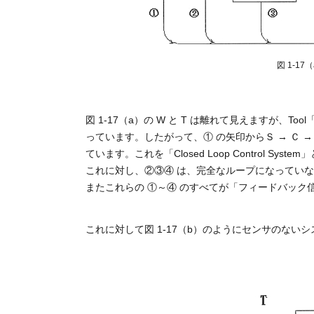
図 1-1
図 1-17（a）の W と T は離れて見えますが、T
っています。したがって、① の矢印からＳ → Ｃ → 
ています。これを「Closed Loop Control Syst
これに対し、②③④ は、完全なループになっていないので「Se
またこれらの ①～④ のすべてが「フィードバック信号」を
これに対して図 1-17（b）のようにセンサのない