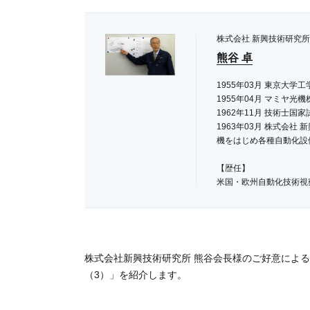
株式会社 新興技術研究所
熊谷 卓
1955年03月 東京大学
1955年04月 マミヤ光
1962年11月 技術士
1963年03月 株式会
機をはじめ各種自動化設
【歴任】
米国・欧州自動化技術視
自動化推進協会 理事・
精密工学会 自動組立専
日本技術士会 理事・機
中小企業大学校講師
日本産業用ロボット工業
株式会社新興技術研究所 熊谷会長様のご好意によ
神奈川大学講師
（3）」を紹介します。
自動化推進協会理事
高度職業能力開発促進セ
等を歴任