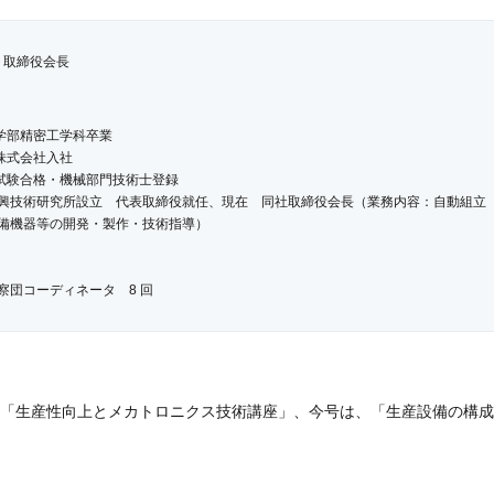
 取締役会長
工学部精密工学科卒業
機株式会社入社
国家試験合格・機械部門技術士登録
社 新興技術研究所設立 代表取締役就任、現在 同社取締役会長（業務内容：自動組立
備機器等の開発・製作・技術指導）
察団コーディネータ 8 回
副会長
門委員会 常任幹事
械部会長
会 各種委員
る「生産性向上とメカトロニクス技術講座」、今号は、「生産設備の構
ンター講師