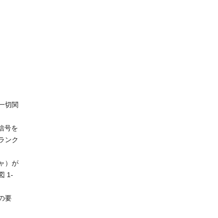
一切関
信号を
ランク
ャ）が
1-
の要