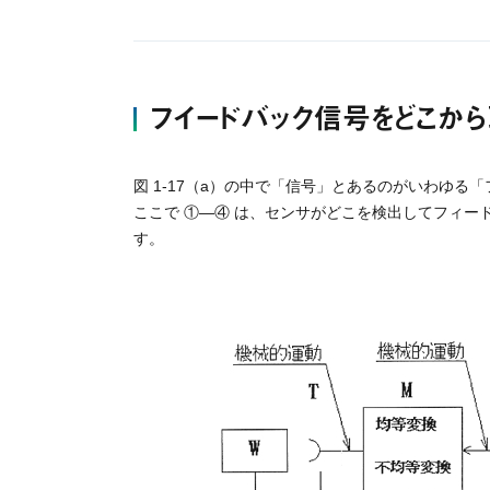
【業績】
著書
自動化機構300選（日
フイードバック信号をどこか
講演
アジア生産性機構講演で自
論文
自動化システムのデバッ
図 1-17（a）の中で「信号」とあるのがいわゆる
数
ここで ①―④ は、センサがどこを検出してフィ
発明
メカトロニクス技術実習
す。