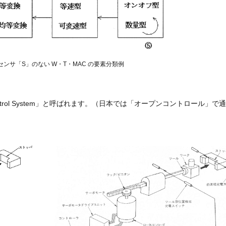
） センサ「S」のない W・T・MAC の要素分類例
ntrol System」と呼ばれます。（日本では「オープンコントロール」で