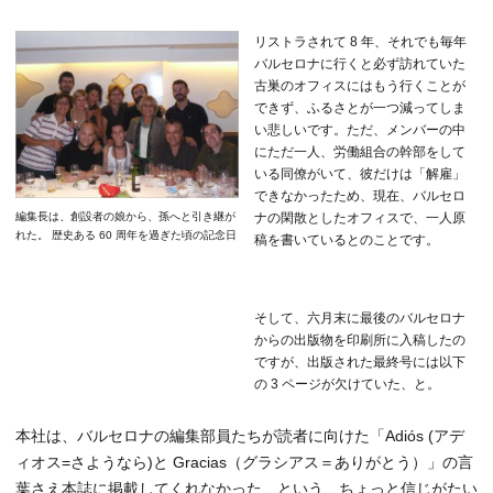
リストラされて 8 年、それでも毎年
バルセロナに行くと必ず訪れていた
古巣のオフィスにはもう行くことが
できず、ふるさとが一つ減ってしま
い悲しいです。ただ、メンバーの中
にただ一人、労働組合の幹部をして
いる同僚がいて、彼だけは「解雇」
できなかったため、現在、バルセロ
ナの閑散としたオフィスで、一人原
編集長は、創設者の娘から、孫へと引き継が
れた。 歴史ある 60 周年を過ぎた頃の記念日
稿を書いているとのことです。
そして、六月末に最後のバルセロナ
からの出版物を印刷所に入稿したの
ですが、出版された最終号には以下
の 3 ページが欠けていた、と。
本社は、バルセロナの編集部員たちが読者に向けた「Adiós (アデ
ィオス=さようなら)と Gracias（グラシアス＝ありがとう）」の言
葉さえ本誌に掲載してくれなかった、という、ちょっと信じがたい