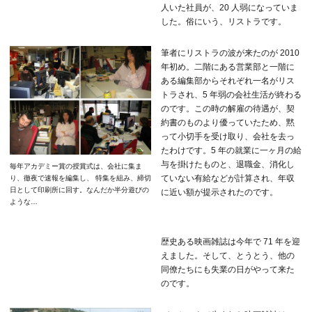
人いた社員が、20 人弱になっていま
した。俗にいう、リストラです。
筆者にリストラの波が来たのが 2010
年初め。二階にある営業部と一階に
ある編集部からそれぞれ一名がリス
トラされ、5 年弱の会社生活が終わる
のです。この時の解雇の待遇が、契
約書のものより優っていたため、黙
って小切手を受け取り、会社を去っ
たわけです。5 年の就業に一ヶ月の給
与を掛けたものと、退職金、消化し
毎年アカデミー賞の授賞式は、会社に集ま
ていない有給などが計算され、年収
り、徹夜で速報を編集し、 特集を組み、締切
日として印刷所に回す。なんだか半分遊びの
に近い額が提示されたのです。
ような…
歴史ある映画雑誌は今年で 71 年を迎
えました。そして、とうとう、他の
同僚たちにも失業の日がやって来た
のです。