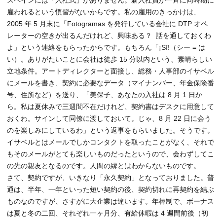
スペインには「入社式」がありません。新入社員が一斉に同時期に
雇われるという慣習がないからです。私の雇用のきっかけは、
2005 年 5 月末に「Fotogramas を発行している会社に DTP オペ
レーターの空きが出るんだけれど、興味ある？ 話を通しておくわ
よ」という連絡をもらったからです。もちろん「¡Sí!（シー = は
い）。ありがたいことに会社は徒歩 15 分以内という、素晴らしい
立地条件。アートディレクターと面接し、総務・人事部のイサベル
にメールを書き、契約に必要なデータ（マイナンバー、年金保険番
号、住所など）を送り、「美保子、あなたの入社は 8 月 1 日か
ら。私は夏休みで三週間不在だけれど、契約書はデスクに用意して
おくわ。サインして同僚に渡しておいて。じゃ、8 月 22 日に会う
のを楽しみにしているわ」という返事をもらいました。そうです。
イサベルとはメールでしかコンタクトを取ったことがなく、それで
もそのメールがとても楽しいものだったというので、会わずしてこ
の先の親友となるのです。人間の縁とはわからないものです。
さて、契約ですが、いきなり「永久契約」となっておりました。普
通は、半年、一年といった短い契約の後、契約切れに再契約を結ぶ
ものなのですが、さすがに大企業は違います。年棒制で、ボーナス
は夏と冬の二回、それぞれ一ヶ月分、有給休暇は 4 週間前後（初