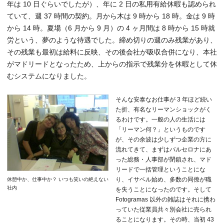
年は 10 日ぐらいでしたが）、年に 2 日の私用有給休暇も認められ
ていて、週 37 時間の契約。月から木は 9 時から 18 時。金は 9 時
から 14 時。夏場（6 月から 9 月）の 4 ヶ月間は 8 時から 15 時就
労という、夢のような待遇でした。締め切りの週のみ残業があり、
その残業も最初は給料に反映、その後会社が吸収合併になり、本社
がマドリードとなったため、上からの指示で残業分を休暇として休
むシステムになりました。
そんな安泰なお仕事が 3 年ほど続い
た折、有名なリーマンショックがく
るわけです。一般の人の生活には
「リーマン何？」というものです
が、その余波は少しずつ企業の方に
流れてきて、まずはバルセロナにあ
った総務・人事部が閉鎖され、マド
リードで一括管理ということにな
り、イサベル始め、多数の同僚が職
休憩中か、仕事中か？ いつも笑いの絶えない
社内
を失うことになったのです。そして
Fotogramas 以外の雑誌はそれに携わ
っていた従業員共々別会社に売られ
ることになります。その時、当初 43