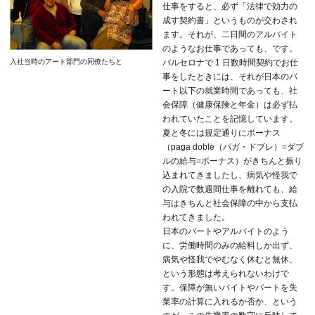
仕事をすると、必ず「法律で効力の
成す契約書」というものが交わされ
ます。それが、二日間のアルバイト
のようなお仕事であっても、です。
バルセロナで 1 日数時間契約でお仕
入社当時のアート部門の同僚たちと
事をしたときには、それが日本のパ
ート以下の就業時間であっても、社
会保障（健康保険と年金）は必ず払
われていたことを記憶しています。
夏と冬には規定通りにボーナス
（paga doble（パガ・ドブレ）=ダブ
ルの給与=ボーナス）がきちんと振り
込まれてきましたし、病気や怪我で
の入院で数週間仕事を離れても、給
与はきちんと社会保障の中から支払
われてきました。
日本のパートやアルバイトのよう
に、労働時間のみの給料しか出ず、
病気や怪我でやむなく休むと無休、
という形態は考えられないわけで
す。保障が無いバイトやパートを失
業率の計算に入れるか否か、という