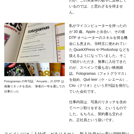
のが、この失業率の数字に反映して
いるのでは、と思わざるを得ませ
ん。
私がマイコンピューターを持ったの
が 30 歳。Apple と出合い、その後
DTP オペレーターのスキルを得る機
会にも恵まれ、当時主に使われてい
た QuarkXPress や Photoshop などを
扱えるようになっていました。そこ
で紹介いただき、無事に入社できた
のが、スペインで最も古い映画雑
誌、Fotogramas（フォトグラマス）
を始め、Qué leer（ケ・レエール）、
Fotogramas の年刊誌「Anuario」の DTP は
Clio（クリオ）という月刊誌を発行し
画像リタッチを含め、 筆者の一年を通しての
ていた会社です。
仕事だった
仕事内容は、写真のリタッチを含め
てページ割りをする、というもので
した。もちろん、契約書も交わさ
れ、正社員という扱いです。