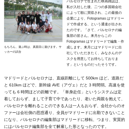
バルセロナで生まれた映画雑誌は、
私が入社した後、二つの多国籍会社
によって順に買収され、この最後の
企業により、Fotogramas はマドリー
ドで作成する、という通達が出され
たのです。「さて、バルセロナの編
集部の皆さん。来月からこの
Fotogramas はマドリードで編集・作
成します。来月にはマドリードに出
もちろん、遊ぶ時は、真面目に遊びます。サ
ッカーの試合
社していただきたく、みなさんのデ
スクを用意してお待ちしておりま
す」というものだったそうです。
マドリードとバルセロナは、直線距離にして 500km ほど。道路だ
と 610km ほどで、新幹線 AVE（アヴェ）だと 3 時間弱。高速を使
っても 6 時間ほどの距離です。「単身赴任」というシステムは定
着しておらず、まして子育て中であったり、老いた両親を抱えて、
バルセロナを離れることのできる人は一人もおらず、会社からのオ
ファーは会社側の思惑通り、全員がマドリードに出勤できないこと
になり、バルセロナの編集部はマドリードに移転、つまり、実質的
にはバルセロナ編集部を全て解雇した形となったのです。