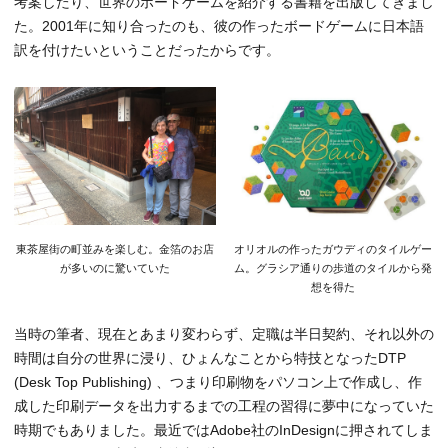
考案したり、世界のボードゲームを紹介する書籍を出版してきまし
た。2001年に知り合ったのも、彼の作ったボードゲームに日本語
訳を付けたいということだったからです。
東茶屋街の町並みを楽しむ。金箔のお店
オリオルの作ったガウディのタイルゲー
が多いのに驚いていた
ム。グラシア通りの歩道のタイルから発
想を得た
当時の筆者、現在とあまり変わらず、定職は半日契約、それ以外の
時間は自分の世界に浸り、ひょんなことから特技となったDTP
(Desk Top Publishing) 、つまり印刷物をパソコン上で作成し、作
成した印刷データを出力するまでの工程の習得に夢中になっていた
時期でもありました。最近ではAdobe社のInDesignに押されてしま