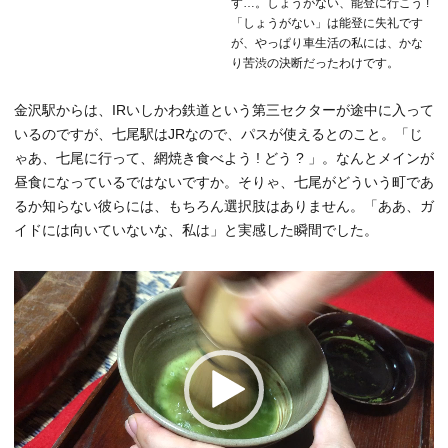
す…。しょうがない、能登に行こう !
「しょうがない」は能登に失礼です
が、やっぱり車生活の私には、かな
り苦渋の決断だったわけです。
金沢駅からは、IRいしかわ鉄道という第三セクターが途中に入って
いるのですが、七尾駅はJRなので、パスが使えるとのこと。「じ
ゃあ、七尾に行って、網焼き食べよう ! どう ? 」。なんとメインが
昼食になっているではないですか。そりゃ、七尾がどういう町であ
るか知らない彼らには、もちろん選択肢はありません。「ああ、ガ
イドには向いていないな、私は」と実感した瞬間でした。
動
画
プ
レ
ー
ヤ
ー