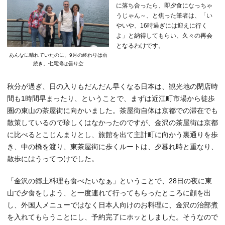
に落ち合ったら、即夕食になっちゃ
うじゃん～、と焦った筆者は、「い
やいや、16時過ぎには迎えに行く
よ」と納得してもらい、久々の再会
となるわけです。
あんなに晴れていたのに、9月の終わりは雨
続き。七尾湾は曇り空
秋分が過ぎ、日の入りもだんだん早くなる日本は、観光地の閉店時
間も1時間早まったり、ということで、まずは近江町市場から徒歩
圏の東山の茶屋街に向かいました。茶屋街自体は京都での滞在でも
散策しているので珍しくはなかったのですが、金沢の茶屋街は京都
に比べるとこじんまりとし、旅館を出て主計町に向かう裏通りを歩
き、中の橋を渡り、東茶屋街に歩くルートは、夕暮れ時と重なり、
散歩にはうってつけでした。
「金沢の郷土料理も食べたいなぁ」ということで、28日の夜に東
山で夕食をしよう、と一度連れて行ってもらったところに顔を出
し、外国人メニューではなく日本人向けのお料理に、金沢の治部煮
を入れてもらうことにし、予約完了にホッとしました。そうなので