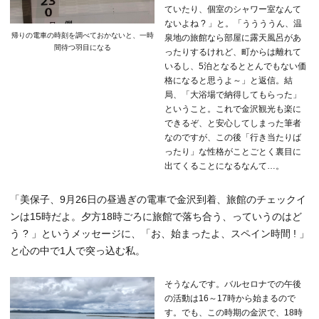
ていたり、個室のシャワー室なんて
ないよね ? 」と。「ううううん、温
帰りの電車の時刻を調べておかないと、一時
泉地の旅館なら部屋に露天風呂があ
間待つ羽目になる
ったりするけれど、町からは離れて
いるし、5泊となるととんでもない価
格になると思うよ～」と返信。結
局、「大浴場で納得してもらった」
ということ。これで金沢観光も楽に
できるぞ、と安心してしまった筆者
なのですが、この後「行き当たりば
ったり」な性格がことごとく裏目に
出てくることになるなんて…。
「美保子、9月26日の昼過ぎの電車で金沢到着、旅館のチェックイ
ンは15時だよ。夕方18時ごろに旅館で落ち合う、っていうのはど
う ? 」というメッセージに、「お、始まったよ、スペイン時間 ! 」
と心の中で1人で突っ込む私。
そうなんです。バルセロナでの午後
の活動は16～17時から始まるので
す。でも、この時期の金沢で、18時