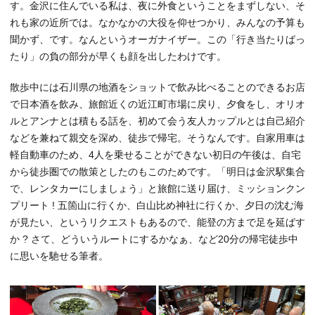
す。金沢に住んでいる私は、夜に外食ということをまずしない、そ
れも家の近所では。なかなかの大役を仰せつかり、みんなの予算も
聞かず、です。なんというオーガナイザー。この「行き当たりばっ
たり」の負の部分が早くも顔を出したわけです。
散歩中には石川県の地酒をショットで飲み比べることのできるお店
で日本酒を飲み、旅館近くの近江町市場に戻り、夕食をし、オリオ
ルとアンナとは積もる話を、初めて会う友人カップルとは自己紹介
などを兼ねて親交を深め、徒歩で帰宅。そうなんです。自家用車は
軽自動車のため、4人を乗せることができない初日の午後は、自宅
から徒歩圏での散策としたのもこのためです。「明日は金沢駅集合
で、レンタカーにしましょう」と旅館に送り届け、ミッションクン
プリート ! 五箇山に行くか、白山比め神社に行くか、夕日の沈む海
が見たい、というリクエストもあるので、能登の方まで足を延ばす
か ? さて、どういうルートにするかなぁ、など20分の帰宅徒歩中
に思いを馳せる筆者。