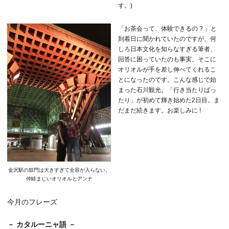
す。)
「お茶会って、体験できるの ? 」と
到着日に聞かれていたのですが、何
しろ日本文化を知らなすぎる筆者、
回答に困っていたのも事実。そこに
オリオルが手を差し伸べてくれるこ
とになったのです。こんな感じで始
まった石川観光。「行き当たりばっ
たり」が初めて輝き始めた2日目。ま
だまだ続きます。お楽しみに !
金沢駅の鼓門は大きすぎて全容が入らない。
仲睦まじいオリオルとアンナ
今月のフレーズ
－ カタルーニャ語 －