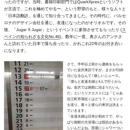
ったのですが、当時、書籍印刷部門ではQuarkXpresというソフト
が主流で、これを極めてやる〜、という野望のもと、様々な人々と
「日本語翻訳」を通して知り合ってきました。その時代に、バルセ
ロナのデザイン会社を通じ、友達になったのがオリオルです。その
後、「Jugar X Jugar」というイベントに参加させてもらったり (
ス
ペインの知られざる文化No.46
)、数年に一度、奥さんのアンナさ
んと訪れていた日本で落ち合ったり、かれこれ22年のお付き合い
になります。
さて、半年以上前から連絡をもらっ
ていた金沢来訪ですが、まさか5泊6
日になるなんて ! 嬉しいニュース。
「僕らと友達夫婦と4人で行くから
ね。金沢では旅館に泊まりたいん
だ」というリクエストには「じゃあ
近江町市場近くはどう ? 」とリンク
を送り、着々と彼らの来沢は決まっ
ていきます。
「友達夫婦は日本が初めてで、やっ
ぱり旅館の大浴場には抵抗があるら
しいんだよね。部屋にシャワーつい