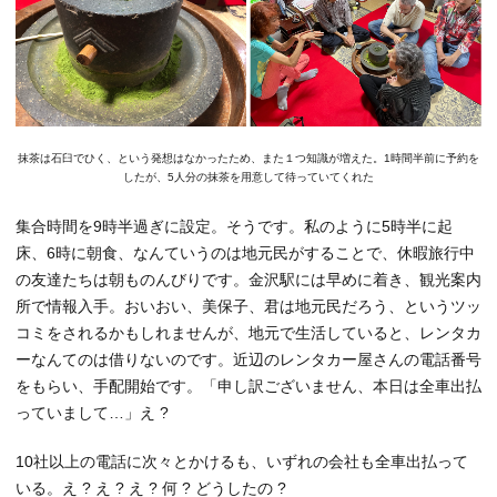
抹茶は石臼でひく、という発想はなかったため、また１つ知識が増えた。1時間半前に予約を
したが、5人分の抹茶を用意して待っていてくれた
集合時間を9時半過ぎに設定。そうです。私のように5時半に起
床、6時に朝食、なんていうのは地元民がすることで、休暇旅行中
の友達たちは朝ものんびりです。金沢駅には早めに着き、観光案内
所で情報入手。おいおい、美保子、君は地元民だろう、というツッ
コミをされるかもしれませんが、地元で生活していると、レンタカ
ーなんてのは借りないのです。近辺のレンタカー屋さんの電話番号
をもらい、手配開始です。「申し訳ございません、本日は全車出払
っていまして…」え ?
10社以上の電話に次々とかけるも、いずれの会社も全車出払って
いる。え ? え ? え ? 何 ? どうしたの ?