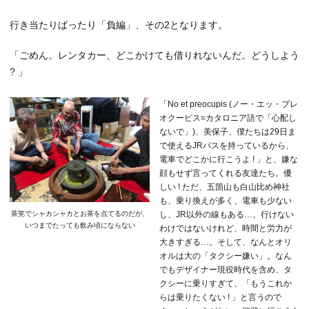
行き当たりばったり「負編」、その2となります。
「ごめん。レンタカー、どこかけても借りれないんだ。どうしよう
? 」
「No et preocupis (ノー・エッ・プレ
オクーピス=カタロニア語で「心配し
ないで」)、美保子、僕たちは29日ま
で使えるJRパスを持っているから、
電車でどこかに行こうよ ! 」と、嫌な
顔もせず言ってくれる友達たち。優
しい ! ただ、五箇山も白山比め神社
も、乗り換えが多く、電車も少ない
し、JR以外の線もある…。行けない
茶筅でシャカシャカとお茶を点てるのだが、
いつまでたっても飲み頃にならない
わけではないけれど、時間と労力が
大きすぎる…。そして、なんとオリ
オルは大の「タクシー嫌い」。なん
でもデザイナー現役時代を含め、タ
クシーに乗りすぎて、「もうこれか
らは乗りたくない ! 」と言うので