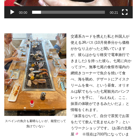
00:00
00:21
交通系カードを携えた私と外国人が
使えるJRパス (10月発券分から価格
がかなり上がったと聞いています
が、彼らはかなり格安で電車旅行で
きました) を持った彼ら。七尾に向か
ってゴー。無事七尾の食祭市場内の
網焼きコーナーで魚介を焼いて食
べ、海を眺め、デザートにアイスク
リームを食べ、という昼食。オリオ
ルは駅でもらった七尾観光のパンフ
レットを手に、「ねえねえ、ここ、
抹茶の体験ができるみたいだよ」と
情報をくれます。
「抹茶をひいて、自分で茶筅でお茶
スペインの魚介も素晴らしいが、能登だって
をたてて飲んで見ませんか ? 」とい
負けていない
うワークショップです。 (
お茶の北島
屋
※現在は700円になっていま