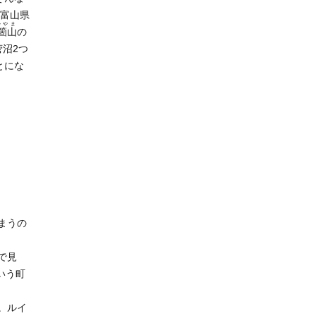
い富山県
かやま
箇山
の
菅沼2つ
とにな
まうの
で見
いう町
。ルイ