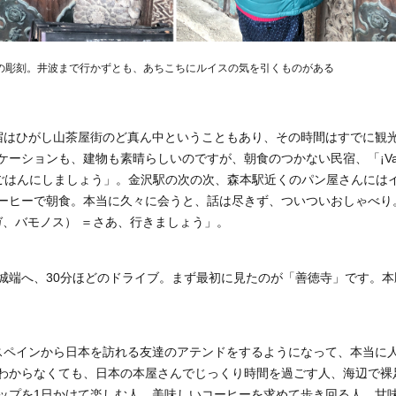
の彫刻。井波まで行かずとも、あちこちにルイスの気を引くものがある
宿はひがし山茶屋街のど真ん中ということもあり、その時間はすでに観
ーションも、建物も素晴らしいのですが、朝食のつかない民宿、「¡Vam
） ＝朝ごはんにしましょう」。金沢駅の次の次、森本駅近くのパン屋さんには
ーヒーで朝食。本当に久々に会うと、話は尽きず、ついついおしゃべり
（ベンガ、バモノス） ＝さあ、行きましょう」。
城端へ、30分ほどのドライブ。まず最初に見たのが「善徳寺」です。本
スペインから日本を訪れる友達のアテンドをするようになって、本当に
わからなくても、日本の本屋さんでじっくり時間を過ごす人、海辺で裸
ップを1日かけて楽しむ人、美味しいコーヒーを求めて歩き回る人、甘