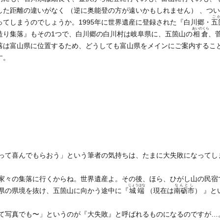
した距離の違いがなく （逆に奥能登の方が遠いかもしれません） 、つ
ご
ってしまうのでしょうか。1995年に世界遺産に登録された『白川郷・
五
あいのくら
造り集落』もその1つで、白川郷の白川村は岐阜県に、五箇山の
相倉
、
落は富山県に位置するため、どうしても富山県をメインにご案内するこ
す。
って喜んでもらおう」という筆者の気持ちは、たまに大失敗になってし
家々の集落に行くからね。世界遺産よ。その後、ほら、ひがし山の民宿
じょうはな
なんとし
県の県境を抜け、五箇山に向かう途中に『
城端
（現在は
南砺市
） 』と
て写真でも〜」というのが『大失敗』と呼ばれるものになるのですが…