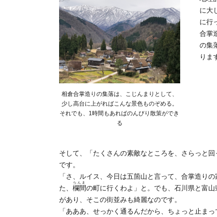
に大
に行
合掌
の集
りま
相倉合掌造りの集落は、こじんまりとして、
少し高台に上がればこんな景色ものぞめる。
それでも、1時間もあればのんびり散策ができ
る
そして、「たくさんの素敵なところを、さらっと回
です。
「さ、ルイス、今日は五箇山と言って、合掌造りの
らんま
た、
欄間
の町に行くわよ」と。でも、石川県と富山
があり、そこの街並みも綺麗なのです。
「あああ、せっかく通るんだから、ちょっと止まっ