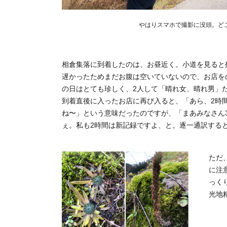
やはりスマホで撮影に没頭。ど
相倉集落に到着したのは、お昼近く。小道を見ると
遅かったためまだお腹は空いていないので、お店を
の日はとても珍しく、2人して「晴れ女、晴れ男」
到着直後に入ったお店に再び入ると、「あら、2時
ね〜」という意味だったのですが、「まあみなさん
ぇ。私も2時間は新記録ですよ、と。逐一通訳する
ただ
に注
っく
光地