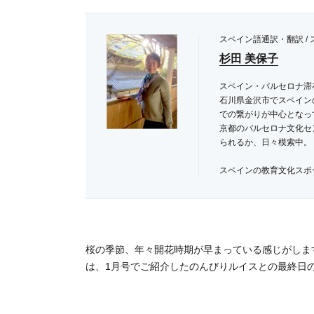
スペイン語通訳・翻訳 /
杉田 美保子
スペイン・バルセロナ滞在
石川県金沢市でスペイン
での繋がりが中心となっ
京都のバルセロナ文化セ
られるか、日々模索中。
スペインの教育文化スポー
桜の季節、年々開花時期が早まっている感じがしま
は、1月号でご紹介したのんびりルイスとの最終日