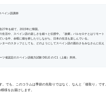
 スペイン語講師
27年を経て、2015年に帰国。
の生活や、スペイン語の楽しさを細々と伝授中。「故郷」バルセロナとはリモート
ている中、余暇に畑を耕したりしながら、日本の生活も楽しんでいる。
ンターのスタッフとしても、どのようにしてスペイン語の面白さをみなさんに伝え
ツ省認定のスペイン語能力試験 DELE の C1（上級）所持。
す。でも、このコラムは季節の先取りではなく、なんと「後取り」です
の模様をお届けします。