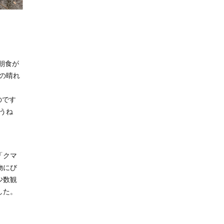
朝食が
の晴れ
のです
うね
「クマ
物にび
少数観
した。