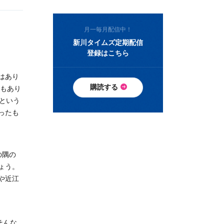
月一毎月配信中！
新川タイムズ定期配信
登録はこちら
はあり
購読する
期もあり
という
ったも
の隅の
ょう。
や近江
そんな