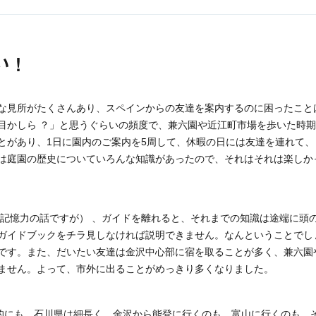
 ！
な見所がたくさんあり、スペインからの友達を案内するのに困ったこと
目かしら ？」と思うぐらいの頻度で、兼六園や近江町市場を歩いた時
とがあり、1日に園内のご案内を5周して、休暇の日には友達を連れて、
は庭園の歴史についていろんな知識があったので、それはそれは楽しか
の記憶力の話ですが） 、ガイドを離れると、それまでの知識は途端に頭
ガイドブックをチラ見しなければ説明できません。なんということでし
です。また、だいたい友達は金沢中心部に宿を取ることが多く、兼六園
ません。よって、市外に出ることがめっきり多くなりました。
的にも、石川県は細長く、金沢から能登に行くのも、富山に行くのも、