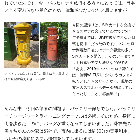
れていたのです ! 今、バルセロナを旅行する方々にとっては、日本
と全く変わらない景色のため、違和感はないのだと思いますが…。
今回の里帰りは、SIMカードを交換で
きるスマホに変えていたので (つい1
年半前までは、SIM交換ができない旧
式を使用、だったのです) 、バルセロ
ナ到着数日後にはデータ容量の多い
SIMカードを購入し、そのデータでネ
ット検索やアプリ通話などができ、
「ああ、2019年のバルセロナ滞在で
スペ インのポストは黄色、日本は赤。最近で
は、無料Wi-Fi探しでバルやカフェを
は四角型が増えてきているが
転々としたものだったなー。現地の
友達のスマホからデータ飛ばしても
らったり…」と、感無量です。
そんな中、今回の筆者の問題は、バッテリー保ちでした。バッテリ
ーチャージャーとライトニングケーブルは必携。そのため、身軽に
街を歩きたいのに、バッグが重くなってしまいました。滞在先の
美々ちゃんのお家は郊外で、市内に出るには約30分の電車利用、
ついその時間にスマホ操作をしてしまいます。