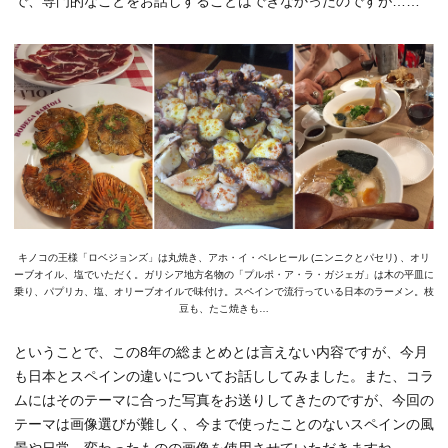
で、専門的なことをお話しすることはできなかったのですが……
キノコの王様「ロベジョンズ」は丸焼き、アホ・イ・ペレヒール (ニンニクとパセリ) 、オリ
ーブオイル、塩でいただく。ガリシア地方名物の「プルポ・ア・ラ・ガジェガ」は木の平皿に
乗り、パプリカ、塩、オリーブオイルで味付け。スペインで流行っている日本のラーメン。枝
豆も、たこ焼きも…
ということで、この8年の総まとめとは言えない内容ですが、今月
も日本とスペインの違いについてお話ししてみました。また、コラ
ムにはそのテーマに合った写真をお送りしてきたのですが、今回の
テーマは画像選びが難しく、今まで使ったことのないスペインの風
景や日常、変わったものの画像を使用させていただきますね。