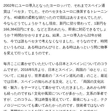
2002年にユーロ導入となったヨーロッパで、それまでスペイン通
貨は「ペセタ」でした。そのペセタをユーロに換算するトレーニン
グも、40歳前の柔軟な頭だったので混乱はありませんでしたが、
今ならどうでしょうか ? もし現在、新円に切り替わって、1新円を
166,384旧円にする、などと言われたら、即座に対応できるでしょ
うか ? 時間がかかりますよね。結果、ユーロ導入から22年が経
ち、今では誰もペセタで考えなくなりました。そうなのです、時間
というものは、ある時はのんびりと、ある時はあっという間に物事
を変えて行ってしまうのです。
毎月ここに書かせていただいている日本とスペインについてのコラ
ムですが、2016年5月より、日本とスペイン、両国の「ゆとり」に
ついて、に始まり、世界遺産の「スペイン巡礼の道」のこと、最近
では日本、スペインの知られざる文化、として、「両国の文化比
較・魅力」をテーマとして書かせていただきました。あれから8年
も経ったのですね ! 文化や風習についてが多かった、文系の筆者で
すが、このコラム、実は終盤を迎えていて、最後にちょっと、テク
ノロジーについても書いてみたかったのです。技術者ではないの