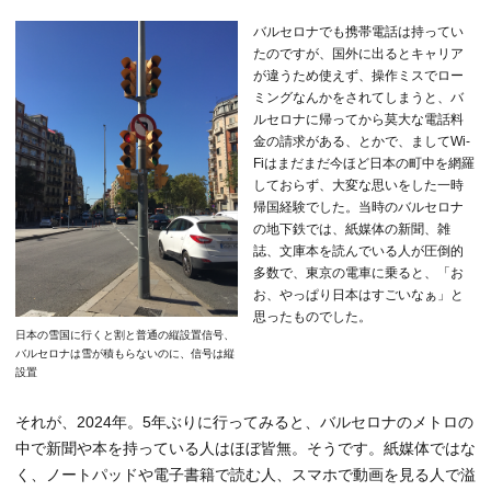
バルセロナでも携帯電話は持ってい
たのですが、国外に出るとキャリア
が違うため使えず、操作ミスでロー
ミングなんかをされてしまうと、バ
ルセロナに帰ってから莫大な電話料
金の請求がある、とかで、ましてWi-
Fiはまだまだ今ほど日本の町中を網羅
しておらず、大変な思いをした一時
帰国経験でした。当時のバルセロナ
の地下鉄では、紙媒体の新聞、雑
誌、文庫本を読んでいる人が圧倒的
多数で、東京の電車に乗ると、「お
お、やっぱり日本はすごいなぁ」と
思ったものでした。
日本の雪国に行くと割と普通の縦設置信号、
バルセロナは雪が積もらないのに、信号は縦
設置
それが、2024年。5年ぶりに行ってみると、バルセロナのメトロの
中で新聞や本を持っている人はほぼ皆無。そうです。紙媒体ではな
く、ノートパッドや電子書籍で読む人、スマホで動画を見る人で溢