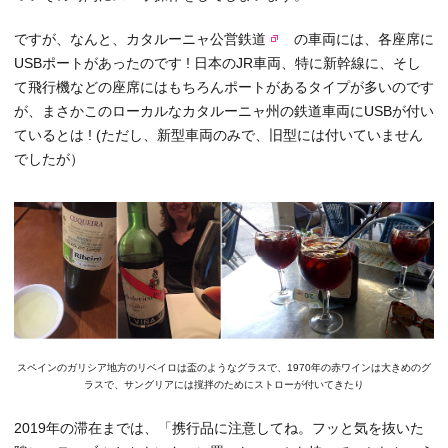
ですが、なんと、
カタルーニャ公営鉄道
の車両には、各座席に
USBポートがあったのです ! 日本のJR車両、特に新幹線に、そし
て飛行機などの座席にはもちろんポートがあるタイプが多いのです
が、まさかこのローカルなカタルーニャ州の鉄道車両にUSBが付い
ているとは ! (ただし、新型車両のみで、旧型には付いていません
でしたが）
スペインのガリシア地方のリベイロは盃のようなグラスで、1970年の赤ワインは大きめのグ
ラスで、サングリアには撹拌のためにストローが付いてきたり
2019年の滞在までは、「携行品に注意してね。フッと気を抜いた