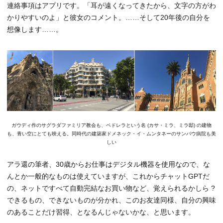
連絡事項はアプリです。「耳が遠くなってきたから、文字の方がわ
かりやすいのよ」と彼女のコメント。……そして20年後の自分を
想像します……。
ガウディ作のサグラダファミリア教会も、ペドレラという名 (カサ・ミラ、ミラ邸) の建物
も、青い空にとても映える。同時代の建築家ドメネック・イ・ムンタネーのサンパウ病院も美
しい
アラ還の筆者、30歳からお仕事はデジタル機器を使用なので、な
んとか一般的なものは使えていますが、これからチャットGPTだ
の、ネットですべて自動完結なお買い物など、覚えられるかしら ?
できるもの、できないものが分かれ、このお友達同様、自分の興味
のあることだけ習得、となるんじゃないかな、と思います。