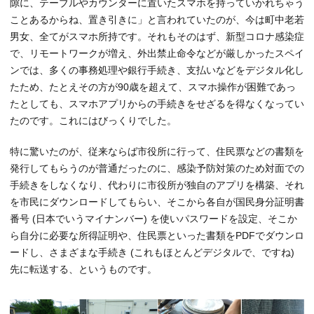
隙に、テーブルやカウンターに置いたスマホを持っていかれちゃう
ことあるからね、置き引きに」と言われていたのが、今は町中老若
男女、全てがスマホ所持です。それもそのはず、新型コロナ感染症
で、リモートワークが増え、外出禁止命令などが厳しかったスペイ
ンでは、多くの事務処理や銀行手続き、支払いなどをデジタル化し
たため、たとえその方が90歳を超えて、スマホ操作が困難であっ
たとしても、スマホアプリからの手続きをせざるを得なくなってい
たのです。これにはびっくりでした。
特に驚いたのが、従来ならば市役所に行って、住民票などの書類を
発行してもらうのが普通だったのに、感染予防対策のため対面での
手続きをしなくなり、代わりに市役所が独自のアプリを構築、それ
を市民にダウンロードしてもらい、そこから各自が国民身分証明書
番号 (日本でいうマイナンバー) を使いパスワードを設定、そこか
ら自分に必要な所得証明や、住民票といった書類をPDFでダウンロ
ードし、さまざまな手続き (これもほとんどデジタルで、ですね)
先に転送する、というものです。