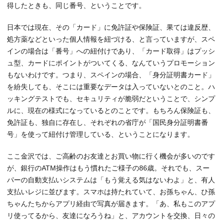
得したときも、同じ番号、ということです。
日本では現在、その「カード」に免許証や保険証、果ては違反歴、
処方薬などといった個人情報を紐づける、と言っていますが、スペ
インの場合は「番号」への紐付けであり、「カード取得」はプッシ
ュ型、カードにポイントがついてくる、なんていうプロモーション
もないわけです。つまり、スペインの場合、「身分証明書カード」
を紛失しても、そこには重要なデータは入っていないとのこと。ハ
ッキングテストでも、セキュリティが脆弱だということで、シンプ
ルに、現在の様式になっているとのことです。もちろん保険証も、
免許証も、独自に存在し、それぞれの省庁が「国民身分証明書番
号」を使って紐付け管理している、ということになります。
ここ金沢では、ご高齢のお友達とお買い物に行く機会が多いのです
が、銀行のATM操作はもう慣れたご様子の86歳。それでも、スー
パーの自動支払いシステムは「もう覚える気はないわよ」と、有人
支払いレジに並びます。スマホは持たれていて、お孫ちゃん、ひ孫
ちゃんたちからアプリ経由で写真が届きます。「あ、私もこのアプ
リ使ってるから、友達になろうね」と、アカウントを交換、日々の