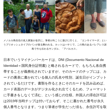
メノルカ島在住の友人家族が金沢に。筆者が向こうに遊びに行くと、「エンサイマーダ」とい
うブリオッシュタイプのパンが振る舞われる。カットはハサミで。この島のあるバレアレス諸
島で今も伝わるサンダル、「アバルカス」
日本でいうマイナンバーカードは、DNI (Documento Nacional de
Identidad＝国民身分証明書) と略されるカードで、もちろん各自携
帯することが義務化されていますが、そのカードのチップには、カ
ードの裏表に書かれている個人の氏名や性別、誕生日がインプット
されているだけです。書類を作るときにそのカードを読み込めば、
カード表面のデータがデジタル化され出てくるため、フォーマット
に手書きをしなくて済む、という感じの仕様。外国人の滞在許可証
は2019年当時チップは付いておらず、そこに書かれた番号が永久
個人番号となります。つまり筆者が学生だった頃も、永住許可を取